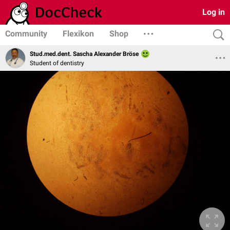
Log in
Community
Flexikon
Shop
Stud.med.dent. Sascha Alexander Bröse
Student of dentistry