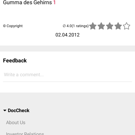
Gumma des Gehirns
1
© Copyright
(1 ratings)
02.04.2012
Feedback
Write a comment...
DocCheck
About Us
Investor Relations