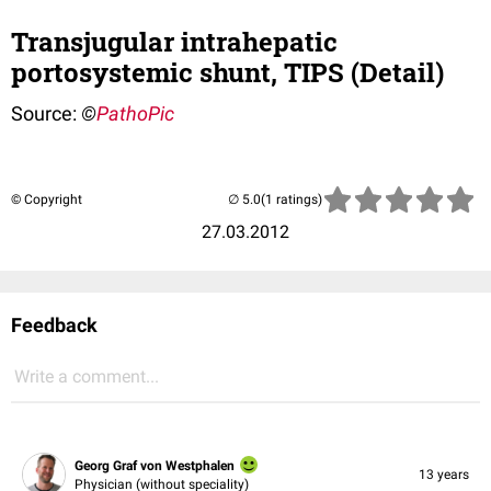
Transjugular intrahepatic
portosystemic shunt, TIPS (Detail)
Source:
©
PathoPic
© Copyright
(1 ratings)
27.03.2012
Feedback
Write a comment...
Georg Graf von Westphalen
13 years
Physician (without speciality)