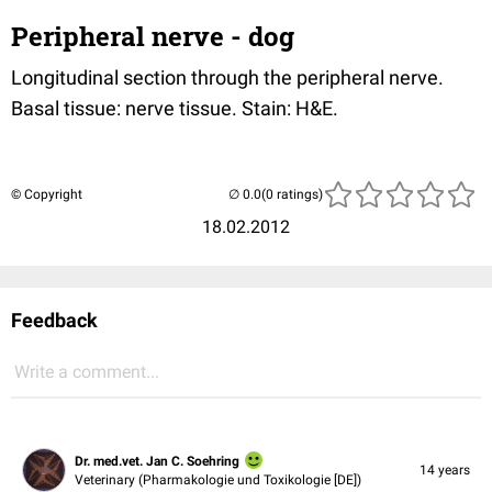
Peripheral nerve - dog
Longitudinal section through the peripheral nerve.
Basal tissue: nerve tissue. Stain: H&E.
© Copyright
(0 ratings)
18.02.2012
Feedback
Write a comment...
Dr. med.vet. Jan C. Soehring
14 years
Veterinary (Pharmakologie und Toxikologie [DE])