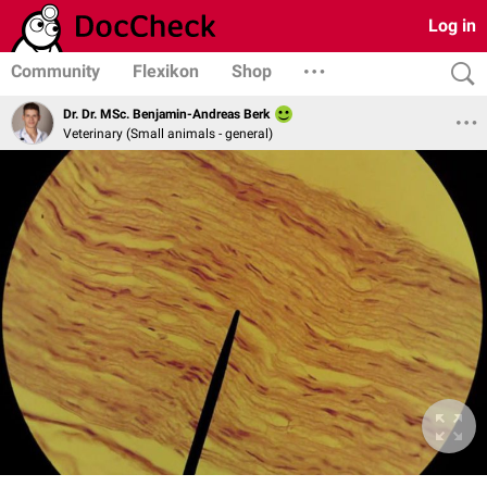
Log in
Community
Flexikon
Shop
Dr. Dr. MSc. Benjamin-Andreas Berk
Veterinary (Small animals - general)