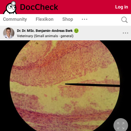
Log in
Community
Flexikon
Shop
Dr. Dr. MSc. Benjamin-Andreas Berk
Veterinary (Small animals - general)