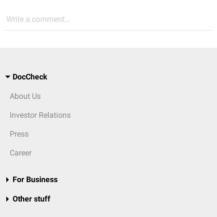
Write a comment...
DocCheck
About Us
Investor Relations
Press
Career
For Business
Other stuff