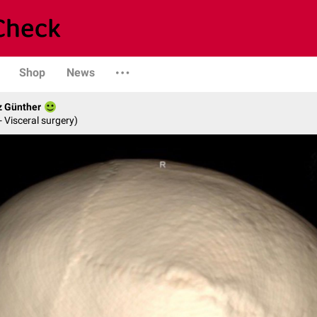
Shop
News
z Günther
- Visceral surgery)