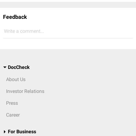
Feedback
Write a comment...
DocCheck
About Us
Investor Relations
Press
Career
For Business