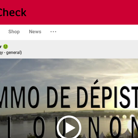
Shop
News
r
y - general)