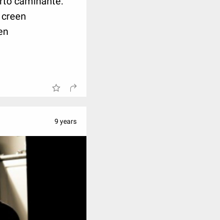
rto caminante.
 creen
en
9 years