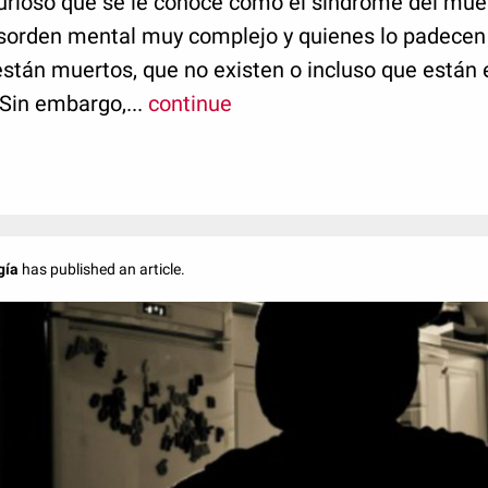
urioso que se le conoce como el síndrome del mue
esorden mental muy complejo y quienes lo padecen
stán muertos, que no existen o incluso que están 
Sin embargo,...
continue
gía
has published an article.