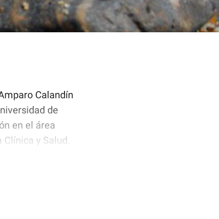
 Amparo Calandín
Universidad de
ón en el área
 Clínica y Salud.
la psicoterapia,
ón.