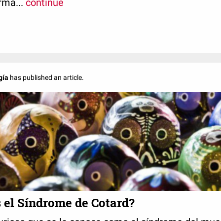
rma...
continue
gía
has published an article.
 el Síndrome de Cotard?