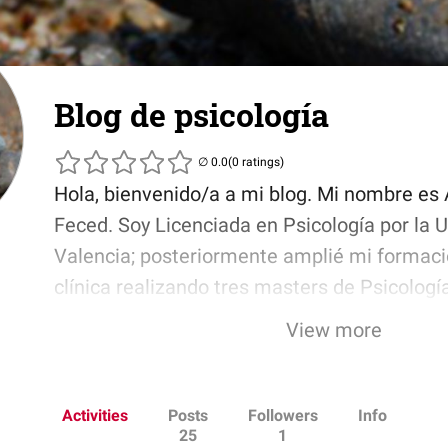
Blog de psicología
(0 ratings)
Hola, bienvenido/a a mi blog. Mi nombre es
Feced. Soy Licenciada en Psicología por la 
Valencia; posteriormente amplié mi formaci
clínica realizando tres masters de Psicología
En la actualidad, me dedico a la práctica de 
View more
que constituye mi trabajo y mi principal afici
Activities
Posts
Followers
Info
25
1