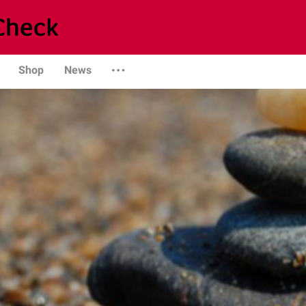
Shop
News