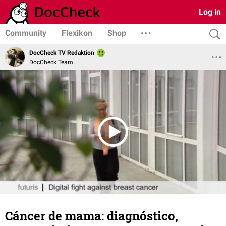
Log in
Community
Flexikon
Shop
DocCheck TV Redaktion
DocCheck Team
Cáncer de mama: diagnóstico,