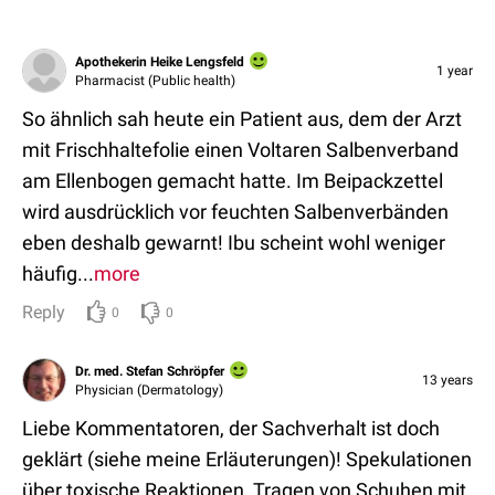
Apothekerin Heike Lengsfeld
1 year
Pharmacist (Public health)
So ähnlich sah heute ein Patient aus, dem der Arzt
mit Frischhaltefolie einen Voltaren Salbenverband
am Ellenbogen gemacht hatte. Im Beipackzettel
wird ausdrücklich vor feuchten Salbenverbänden
eben deshalb gewarnt! Ibu scheint wohl weniger
häufig...
more
Reply
0
0
Dr. med. Stefan Schröpfer
13 years
Physician (Dermatology)
Liebe Kommentatoren, der Sachverhalt ist doch
geklärt (siehe meine Erläuterungen)! Spekulationen
über toxische Reaktionen, Tragen von Schuhen mit