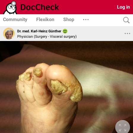
Log in
Community
Flexikon
Shop
Dr. med. Karl-Heinz Günther
Physician (Surgery - Visceral surgery)