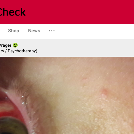
Shop
News
Prager
try / Psychotherapy)