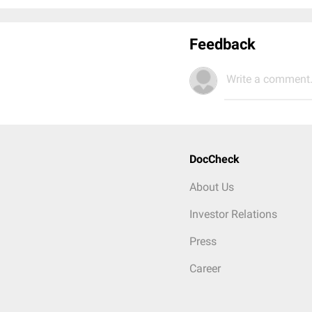
Feedback
Write a comment.
DocCheck
About Us
Investor Relations
Press
Career