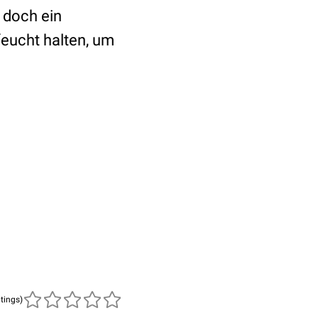
 doch ein
feucht halten, um
atings)