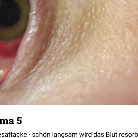
ma 5
sattacke - schön langsam wird das Blut resorb