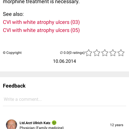
morphine treatment is necessary.
See also:
CVI with white atrophy ulcers (03)
CVI with white atrophy ulcers (05)
© Copyright
(0 ratings)
10.06.2014
Feedback
Write a comment...
Ltd.Arzt Ullrich Katz
12 years
Physician (Family medicine)