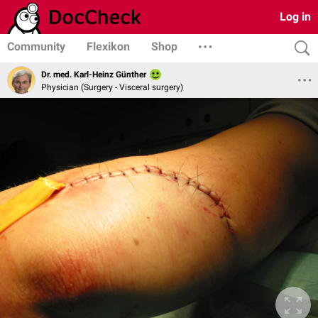
Log in
Community
Flexikon
Shop
Dr. med. Karl-Heinz Günther
Physician (Surgery - Visceral surgery)