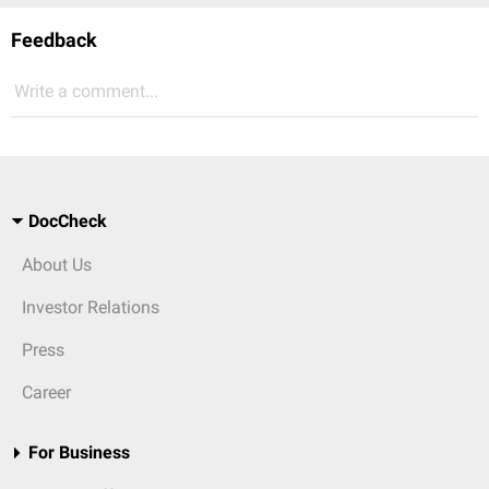
Feedback
Write a comment...
DocCheck
About Us
Investor Relations
Press
Career
For Business