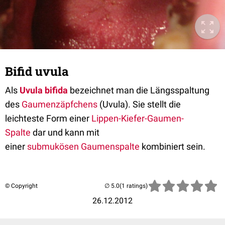
Bifid uvula
Als
Uvula bifida
bezeichnet man die Längsspaltung
des
Gaumenzäpfchens
(Uvula). Sie stellt die
leichteste Form einer
Lippen-Kiefer-Gaumen-
Spalte
dar und kann mit
einer
submukösen
Gaumenspalte
kombiniert sein.
© Copyright
(1 ratings)
26.12.2012