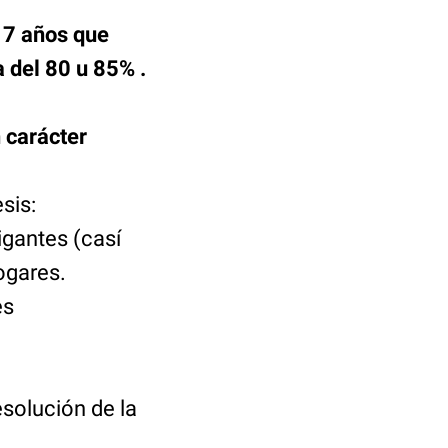
 7 años que
a del
80 u 85%
.
 carácter
esis:
igantes (casí
ogares.
es
esolución de la