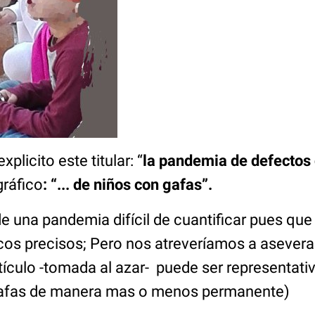
xplicito este titular: “
la pandemia de defectos 
gráfico
: “... de niños con gafas”.
de una pandemia difícil de cuantificar pues qu
cos precisos; Pero nos atreveríamos a aseverar
rtículo -tomada al azar- puede ser representati
gafas de manera mas o menos permanente)