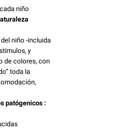
 cada niño
naturaleza
del niño -incluida
stímulos, y
o de colores, con
do” toda la
acomodación,
s patógenicos :
ucidas