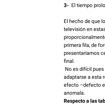
3-
El tiempo pro
El hecho de que l
televisión en est
proporcionalmente 
primera fila, de f
presentaríamos ce
final.
No es difícil pue
adaptarse a esta r
efecto –defecto e
anomala.
Respecto a las ta