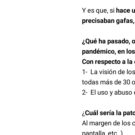
Y es que, si
hace u
precisaban gafas,
¿Qué ha pasado, o 
pandémico, en los
Con respecto a la 
1- La visión de lo
todas más de 30 o
2- El uso y abuso 
¿
Cuál sería la pa
Al margen de los c
pantalla, etc. )