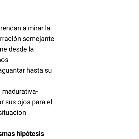
rendan a mirar la
erración semejante
ine desde la
mos
aguantar hasta su
a madurativa-
r sus ojos para el
situacion
ismas hipótesis