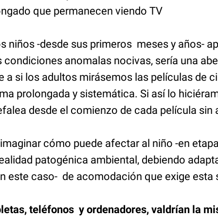
longado que permanecen viendo TV
os niños -desde sus primeros meses y años- ap
as condiciones anomalas nocivas, sería una ab
a si los adultos mirásemos las películas de c
orma prolongada y sistemática. Si así lo hiciéra
falea desde el comienzo de cada película sin 
s imaginar cómo puede afectar al niño -en etap
ealidad patogénica ambiental, debiendo adapta
n este caso- de acomodación que exige esta 
bletas, teléfonos y ordenadores, valdrían la m