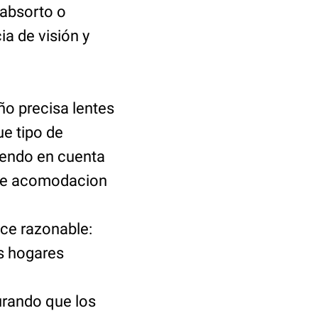
 absorto o
ia de visión y
ño precisa lentes
ue tipo de
iendo en cuenta
d de acomodacion
e razonable:
os hogares
curando que los