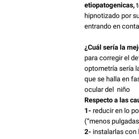
etiopatogenicas,
t
hipnotizado por su
entrando en contac
¿Cuál sería la mej
para corregir el d
optometría sería 
que se halla en f
ocular del niño
Respecto a las ca
1-
reducir en lo p
(“menos pulgadas
2-
instalarlas con 