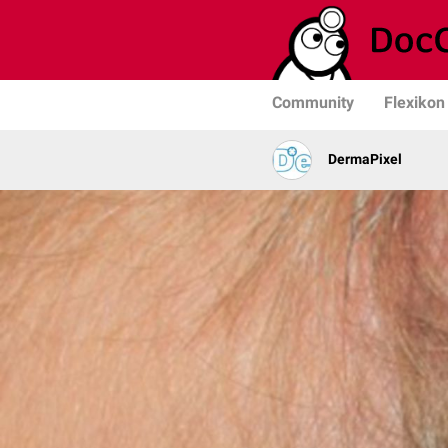
Community
Flexikon
DermaPixel