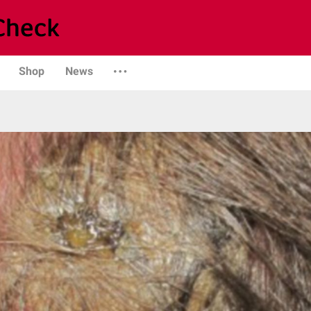
Shop
News