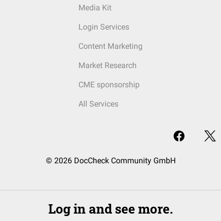
Media Kit
Login Services
Content Marketing
Market Research
CME sponsorship
All Services
© 2026 DocCheck Community GmbH
Log in and see more.