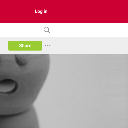
Log in
Share