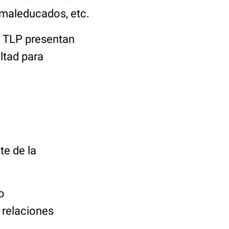
 maleducados, etc.
o TLP presentan
ultad para
te de la
o
 relaciones