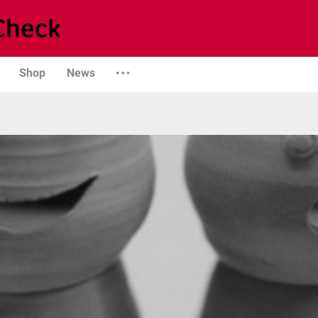
Shop
News