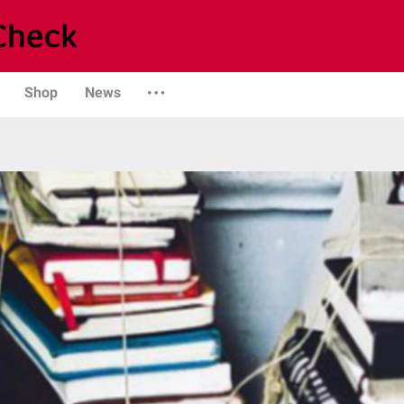
Shop
News