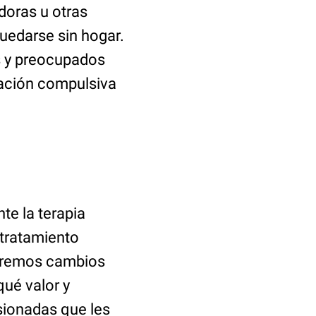
oras u otras
quedarse sin hogar.
os y preocupados
lación compulsiva
te la terapia
 tratamiento
zaremos cambios
qué valor y
sionadas que les