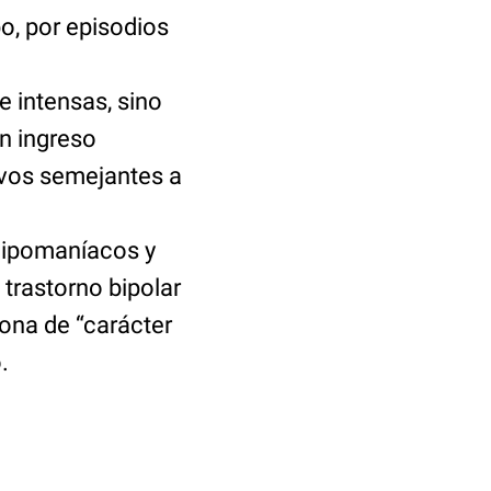
o, por episodios
e intensas, sino
n ingreso
ivos semejantes a
 hipomaníacos y
 trastorno bipolar
sona de “carácter
.