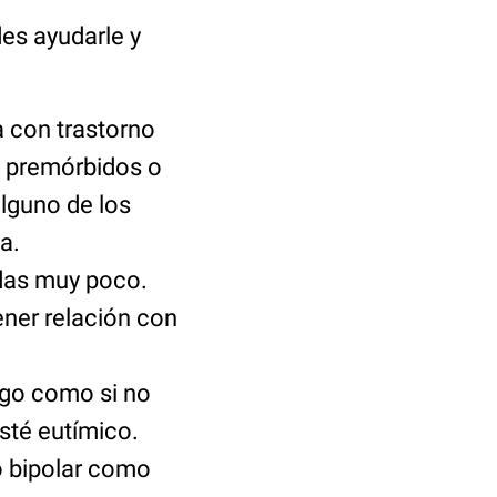
des ayudarle y
 con trastorno
s premórbidos o
alguno de los
a.
udas muy poco.
ener relación con
igo como si no
sté eutímico.
o bipolar como