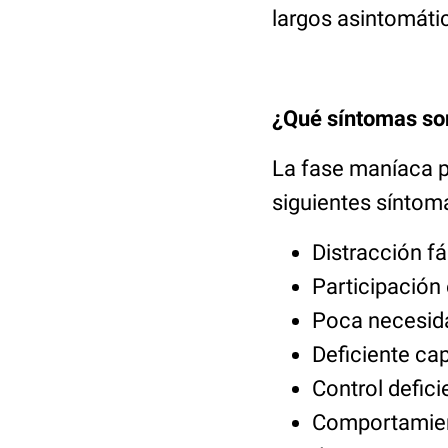
largos asintomáti
¿Qué síntomas son
La fase maníaca p
siguientes síntom
Distracción fá
Participación 
Poca necesid
Deficiente ca
Control defic
Comportamient