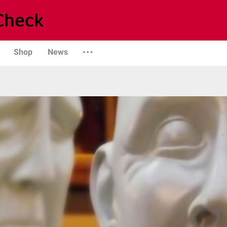
Shop
News