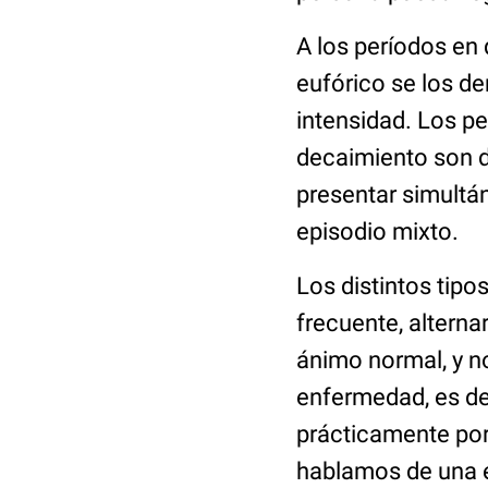
A los períodos en
eufórico se los 
intensidad. Los p
decaimiento son 
presentar simultá
episodio mixto.
Los distintos tip
frecuente, altern
ánimo normal, y no
enfermedad, es de
prácticamente por
hablamos de una e