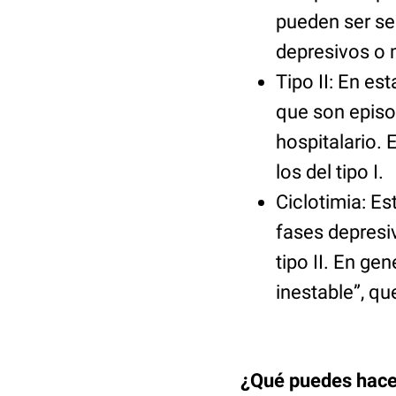
pueden ser se
depresivos o 
Tipo II: En es
que son episo
hospitalario.
los del tipo I.
Ciclotimia: E
fases depresiv
tipo II. En g
inestable”, qu
¿Qué puedes hace