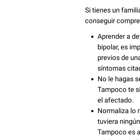
Si tienes un famil
conseguir compre
Aprender a de
bipolar, es i
previos de una
síntomas cita
No le hagas s
Tampoco te si
el afectado.
Normaliza lo 
tuviera ningún
Tampoco es ad