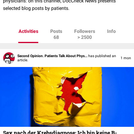
physicians: on this channel, DocCheck News presents
selected blog posts by patients.
Activities
Posts
Followers
Info
68
> 2500
Second Opinion. Patients Talk About Phys...
has published an
1 mon
article.
Sex nach der Krebsdiagnose: Ich bin keine B-