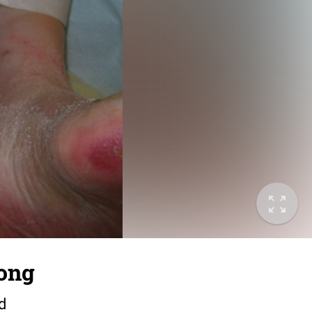
long
d