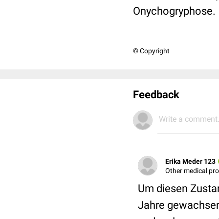
Onychogryphose.
© Copyright
Feedback
Write a comment.
Erika Meder 123
Other medical pr
Um diesen Zustan
Jahre gewachsen