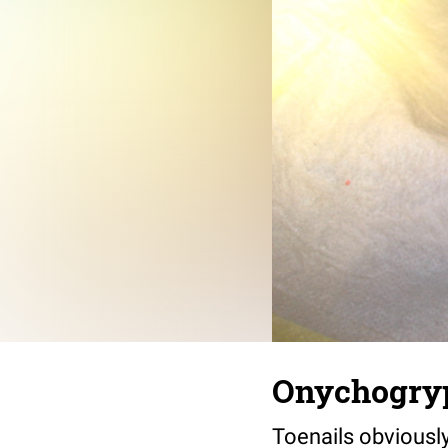
Onychogryph
Toenails obviously