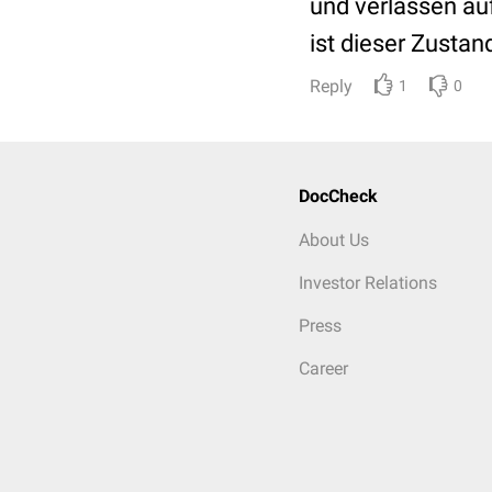
und verlassen au
ist dieser Zustand
Reply
1
0
DocCheck
About Us
Investor Relations
Press
Career