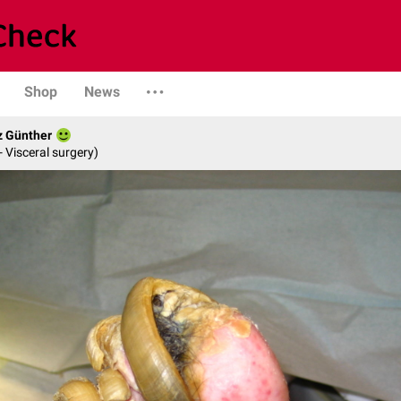
Shop
News
z Günther
- Visceral surgery)