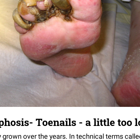
osis- Toenails - a little too 
 grown over the years. In technical terms calle