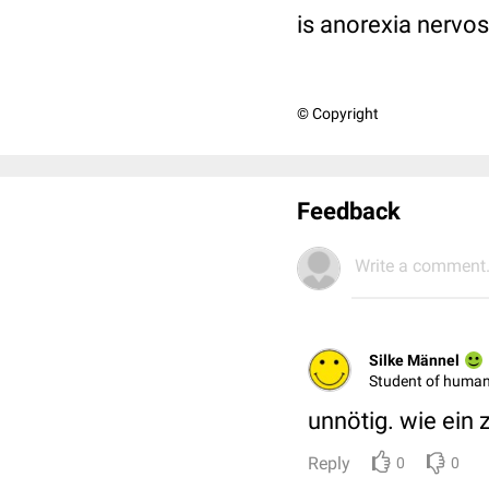
is anorexia nervos
© Copyright
Feedback
Write a comment.
Silke Männel
Student of human
unnötig. wie ein 
Reply
0
0