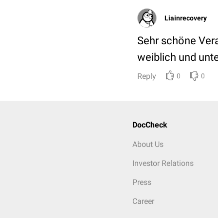
Liainrecovery
Sehr schöne Vera
weiblich und unte
Reply
0
0
DocCheck
About Us
Investor Relations
Press
Career