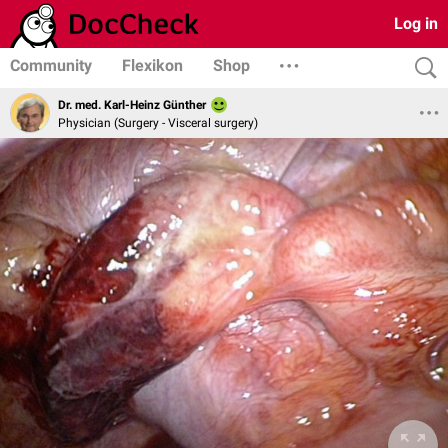
Log in
Community
Flexikon
Shop
Dr. med. Karl-Heinz Günther
Physician (Surgery - Visceral surgery)