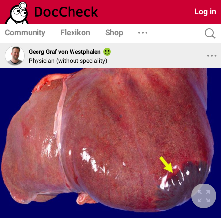
Log in
Community
Flexikon
Shop
Georg Graf von Westphalen
Physician (without speciality)