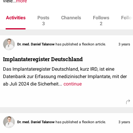
viele...
more
Activities
Posts
Channels
Follows
Follo
3
2
Dr. med. Daniel Talanow
has published a flexikon article.
3 years
Implantateregister Deutschland
Das Implantateregister Deutschland, kurz IRD, ist eine
Datenbank zur Erfassung medizinischer Implantate, mit der
ab Juli 2024 die Sicherheit...
continue
Dr. med. Daniel Talanow
has published a flexikon article.
3 years