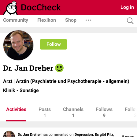
Log in
Community
Flexikon
Shop
Follow
Dr. Jan Dreher
Arzt | Ärztin (Psychiatrie und Psychotherapie - allgemein)
Klinik - Sonstige
Activities
Posts
Channels
Follows
Follo
1
1
9
3
Dr. Jan Dreher
has commented on
Depression: Es gibt Pilz,
5 years