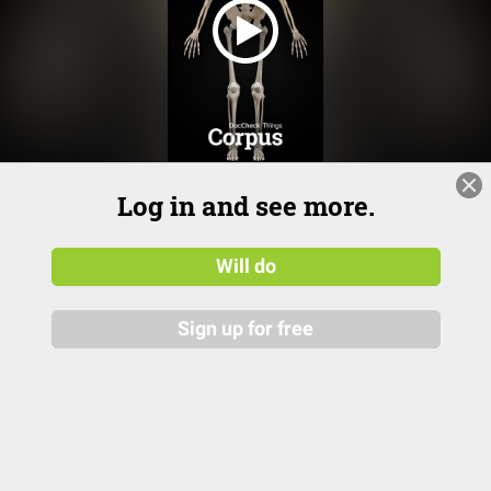
Osteoporose: Blick hinter die Knochen-Kulisse
Log in and see more.
Bei der tückischen Osteoporose verliert der Knochen an
Dichte und Stabilität – und das meist völlig unbemerkt.
Will do
Welche Bereiche besonders betroffen sind und warum ihr die
Erkrankung im Blick haben solltet.
Sign up for free
Bones & Cramps – Von Triathlon bis Rolla...
has published
10 mon
an article.