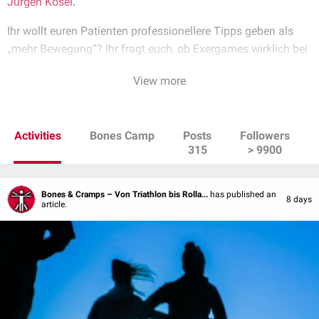
Jürgen Kosel
.
Ihr wollt euren Patienten professionellere Tipps geben als
„mehr Bewegung“? Ihr fragt euch, ob Exergames wirklich bei
Ataxie helfen? Und worauf ihr achten müsst, wenn sich eure
View more
Patienten mit Arthrose oder rheumatischen Erkrankungen
mehr bewegen wollen? Hier informieren wir euch über
Themen aus Sportmedizin, Rheumatologie und Orthopädie.
Activities
Bones Camp
Posts
Followers
315
> 9900
Bones & Cramps – Von Triathlon bis Rolla...
has published an
8 days
article.