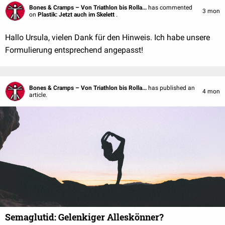
Bones & Cramps – Von Triathlon bis Rolla...
has commented
3 mon
on
Plastik: Jetzt auch im Skelett
.
Hallo Ursula, vielen Dank für den Hinweis. Ich habe unsere
Formulierung entsprechend angepasst!
Bones & Cramps – Von Triathlon bis Rolla...
has published an
4 mon
article.
Semaglutid: Gelenkiger Alleskönner?