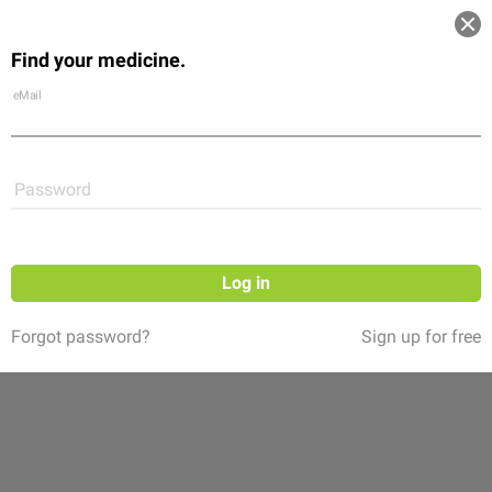
Log in
Find your medicine.
Community
Flexikon
Shop
eMail
Password
Follow
Log in
Forgot password?
Sign up for free
HautDoor. Der Derma-Kanal
(23 ratings)
Ein Kanal von DocCheck. Wirf mit uns einen gründlichen
Blick auf Hauterkrankungen: Von Allergien über Akne,
Ekzeme oder Psoriasis hin zu Windpocken oder Wunden –