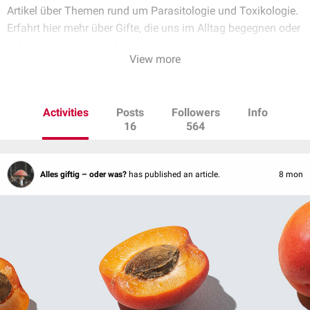
Artikel über Themen rund um Parasitologie und Toxikologie.
Erfahrt hier mehr über Gifte, die uns im Alltag begegnen oder
solche, die besonders für Mediziner relevant sind.
View more
Mehr zu Carsten Schleh findet ihr auf
www.schleh.de
Activities
Posts
Followers
Info
16
564
Alles giftig – oder was?
has published an article.
8 mon