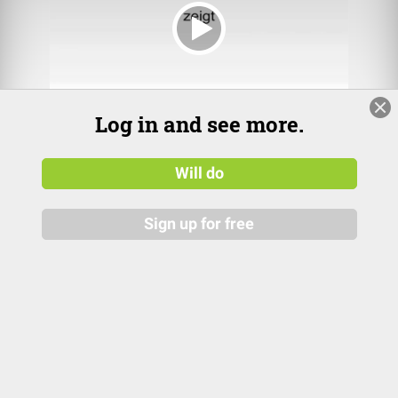
Log in and see more.
Strukturelle osteopathische Techniken- Abdomen
Will do
Marina Fuhrmann Die Behandlungsmöglichkeiten im
Abdomen sind integrativer Bestandteil der konzeptuellen
Sign up for free
Osteopathie. Insofern darf man nur aus didaktische Gründen
eine Einzelthemenbesprechung vornehmen, da die
Traditionelle Osteopathie untrennbar...
continue