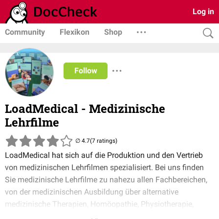
Log in
Community
Flexikon
Shop
Follow
LoadMedical - Medizinische
Lehrfilme
(7 ratings)
LoadMedical hat sich auf die Produktion und den Vertrieb
von medizinischen Lehrfilmen spezialisiert. Bei uns finden
Sie medizinische Lehrfilme zu nahezu allen Fachbereichen,
von der medizinischen Ausbildung über alternative
medizinische Therapien, Homöopathie, Physiotherapie,
Osteopathie, Veterinär-Medizin, Psychologie, TCM,