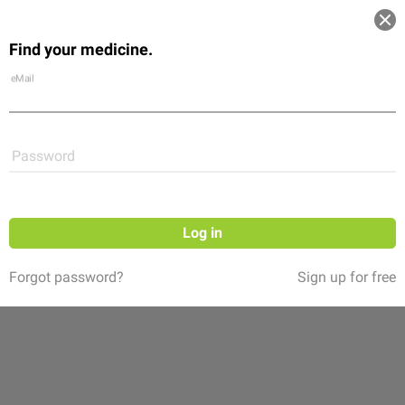
Log in
Find your medicine.
Community
Flexikon
Shop
eMail
Password
Follow
Log in
Forgot password?
Sign up for free
OnkoCampus
(12 ratings)
Willkommen auf dem
OnkoCampus
von Astellas!
Neben übergeordneten onkologischen Themen erwartet Sie