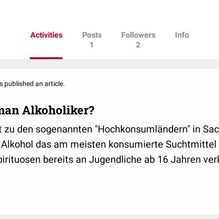
therapeutisches Angebot für Ihre Suchterkr
eventuelle psychiatrische Erkrankung.
Activities
Posts
Followers
Info
1
2
s published an article.
man Alkoholiker?
t zu den sogenannten "Hochkonsumländern" in Sac
t Alkohol das am meisten konsumierte Suchtmittel 
rituosen bereits an Jugendliche ab 16 Jahren ver