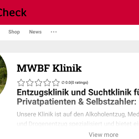
Shop
News
MWBF Klinik
(0 ratings)
Entzugsklinik und Suchtklinik f
Privatpatienten & Selbstzahler:
Unsere Klinik ist auf den Alkoholentzug, M
und Drogenentzug spezialisiert und bietet e
medizinische Betreuung und ein umfangrei
View more