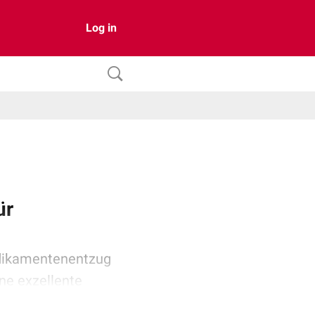
Log in
ür
edikamentenentzug
ine exzellente
ches