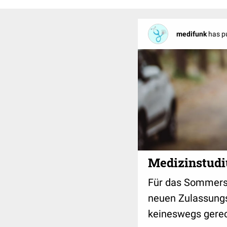
medifunk
has pu
Medizinstudiu
Für das Sommers
neuen Zulassungs
keineswegs gere