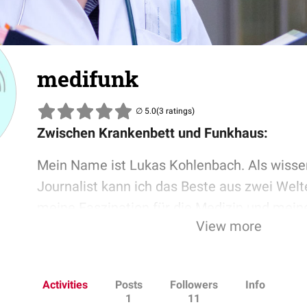
medifunk
(3 ratings)
Zwischen Krankenbett und Funkhaus:
Mein Name ist Lukas Kohlenbach. Als wisse
Journalist kann ich das Beste aus zwei Wel
meine Faszination für die Medizin und mein
View more
Journalismus. Fakten recherchieren, Dingen
gehen, komplizierte Themen verständlich dar
meine Passion! Hier auf meinem Kanal erzä
Activities
Posts
Followers
Info
Erlebnissen in Studium, Promotion und Klini
1
11