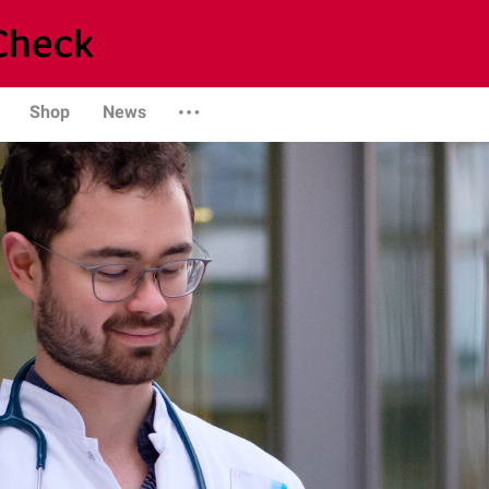
Shop
News