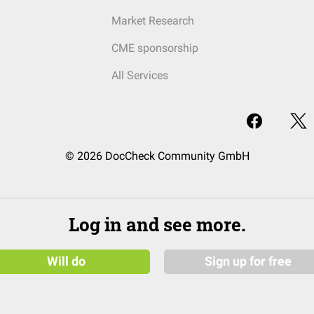
Market Research
CME sponsorship
All Services
© 2026 DocCheck Community GmbH
Log in and see more.
Will do
Sign up for free