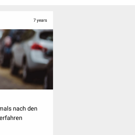
se aus der Welt
7 years
mals nach den
erfahren