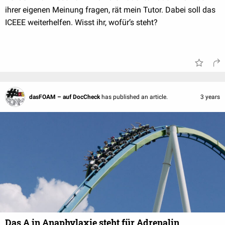
ihrer eigenen Meinung fragen, rät mein Tutor. Dabei soll das
ICEEE weiterhelfen. Wisst ihr, wofür’s steht?
dasFOAM – auf DocCheck
has published an article.
3 years
Das A in Anaphylaxie steht für Adrenalin