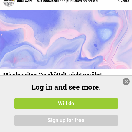
dasFOAM – auf DocCheck
has published an article.
5 years
Mischspritze: Geschüttelt, nicht gerührt
Es ist ein ruhiger Tag im Bereitschaftsdienst und zum
Log in and see more.
Frühstück gibt's direkt die erste fachliche Diskussion: Wie
gleichmäßig verteilen sich eigentlich Wirkstoffe in der
Will do
Spritze? Schaut euch hier unsere spontanen Experimente an.
Sign up for free