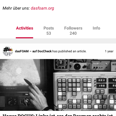
Mehr über uns:
dasfoam.org
Activities
Posts
Followers
Info
53
240
dasFOAM – auf DocCheck
has published an article.
1 year