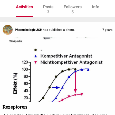
Activities
Posts
Followers
Info
3
5
Pharmakologie JCH
has published a photo.
7 years
Rezeptoren