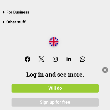
For Business
Other stuff
© 2026 DocCheck Community GmbH
Log in and see more.
Will do
Sign up for free