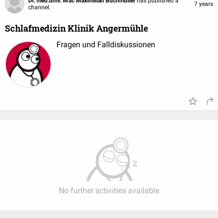
Dr. med.univ. MSc Maximilian Buchmüller
has published a
7 years
channel.
Schlafmedizin Klinik Angermühle
Fragen und Falldiskussionen
No further activities available