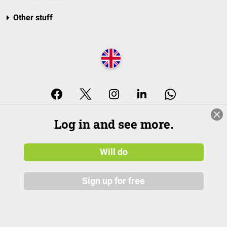
Other stuff
© 2026 DocCheck Community GmbH
Log in and see more.
Will do
Sign up for free