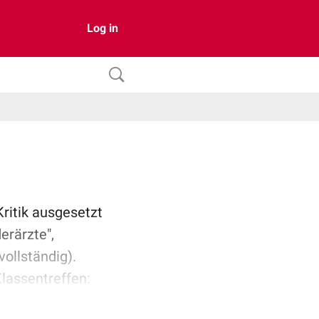
Log in
Kritik ausgesetzt
derärzte",
 vollständig).
lassentreffen:
Bist Du dann