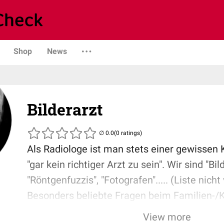
Shop
News
Bilderarzt
(0 ratings)
Als Radiologe ist man stets einer gewissen 
"gar kein richtiger Arzt zu sein". Wir sind "Bil
"Röntgenfuzzis", "Fotografen"..... (Liste nicht
Besonders beliebte Fragen beim Familien-/K
"Beim Radio?", "Muss man das studieren?", "
View more