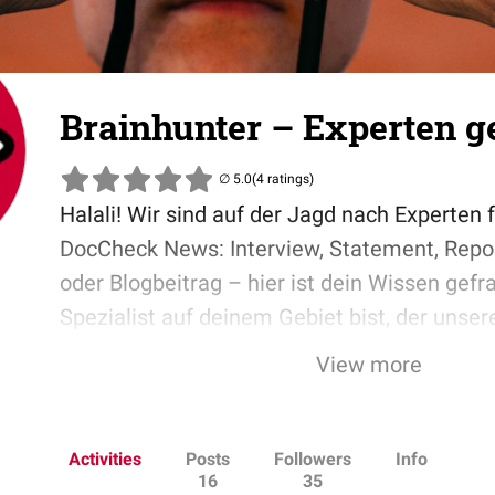
Brainhunter – Experten g
(4 ratings)
Halali! Wir sind auf der Jagd nach Experten f
DocCheck News: Interview, Statement, Repor
oder Blogbeitrag – hier ist dein Wissen gefr
Spezialist auf deinem Gebiet bist, der unser
Videos mit seinem Wissen zu einem echten 
View more
folge diesem Kanal. Du wirst dann über all
informiert.
Activities
Posts
Followers
Info
16
35