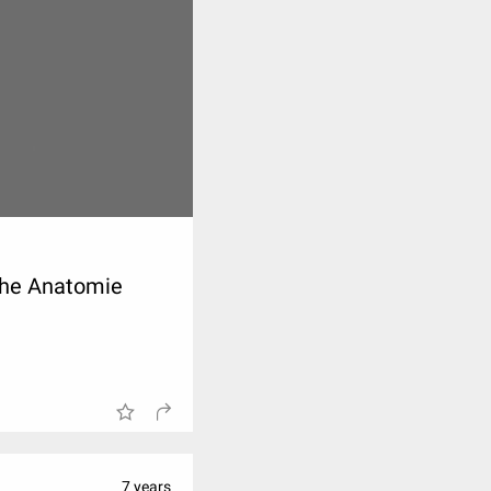
iche Anatomie
7 years