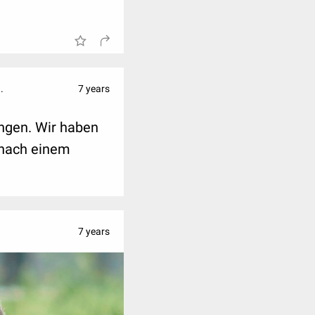
?
.
7 years
ungen. Wir haben
 nach einem
7 years