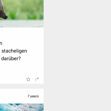
en
 stacheligen
 darüber?
7 years