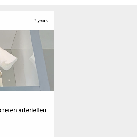
7 years
pheren arteriellen