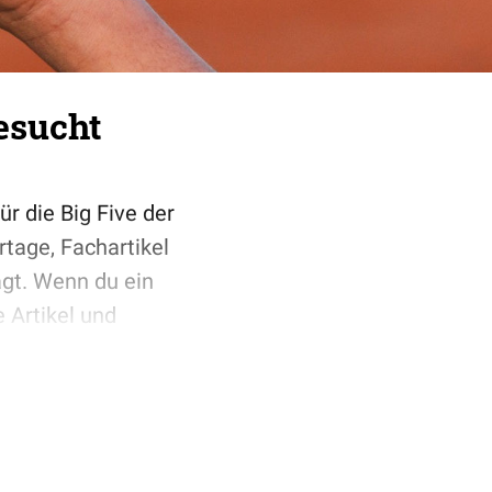
esucht
ür die Big Five der
tage, Fachartikel
agt. Wenn du ein
e Artikel und
Erlebnis macht,
e neuen Anfragen