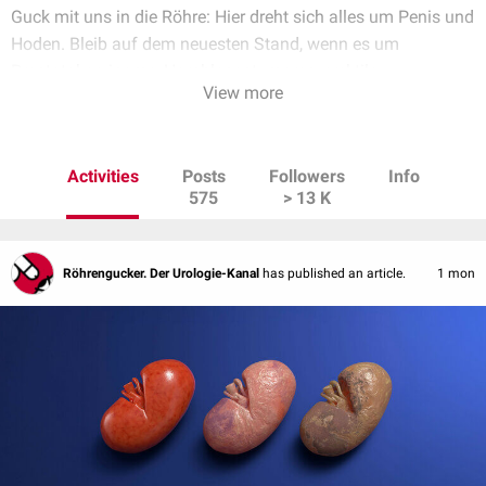
Guck mit uns in die Röhre: Hier dreht sich alles um Penis und
Hoden. Bleib auf dem neuesten Stand, wenn es um
Prostatakarzinome, Harnblasentumoren, erektile
View more
Dysfunktion, Urogenitaltrakt und sämtliche Facetten der
männlichen Libido geht.
Activities
Posts
Followers
Info
575
> 13 K
Röhrengucker. Der Urologie-Kanal
has published an article.
1 mon