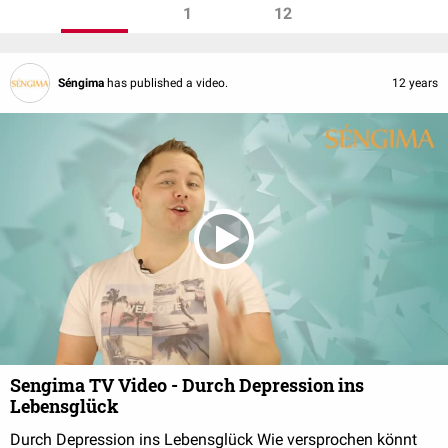
1
12
Séngima
has published a video.
12 years
Sengima TV Video - Durch Depression ins
Lebensglück
Durch Depression ins Lebensglück Wie versprochen könnt