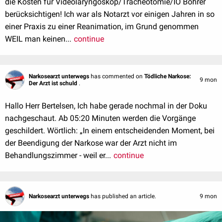
die Kosten für Videolaryngoskop/Tracheotomie/IO Bohrer
berücksichtigen! Ich war als Notarzt vor einigen Jahren in so
einer Praxis zu einer Reanimation, im Grund genommen
WEIL man keinen...
continue
Narkosearzt unterwegs
has commented on
Tödliche Narkose:
9 mon
Der Arzt ist schuld
.
Hallo Herr Bertelsen, Ich habe gerade nochmal in der Doku
nachgeschaut. Ab 05:20 Minuten werden die Vorgänge
geschildert. Wörtlich: „In einem entscheidenden Moment, bei
der Beendigung der Narkose war der Arzt nicht im
Behandlungszimmer - weil er...
continue
Narkosearzt unterwegs
has published an article.
9 mon