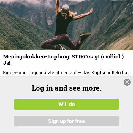
Meningokokken-Impfung: STIKO sagt (endlich)
Ja!
Kinder- und Jugendärzte atmen auf – das Kopfschütteln hat
ein Ende. Die STIKO gibt eine offizielle Impfempfehlung für
Log in and see more.
Meningokokken B. Doch eine andere Empfehlung macht
mich skeptisch.
Will do
Sign up for free