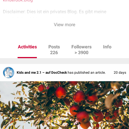
Disclaimer: Dies ist ein privates Blog. Es gibt meine
persönlichen Meinungen wieder.
View more
Ich bin Dr. med. Oliver Harney, niedergelassener Kinder- und
Jugendarzt in eigener Praxis in Süddeutschland.
Activities
Posts
Followers
Info
226
> 3900
Kids and me 2.1 – auf DocCheck
has published an article.
20 days