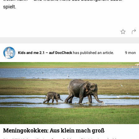
spielt.
Kids and me 2.1 – auf DocCheck
has published an article.
9 mon
Meningokokken: Aus klein mach groß