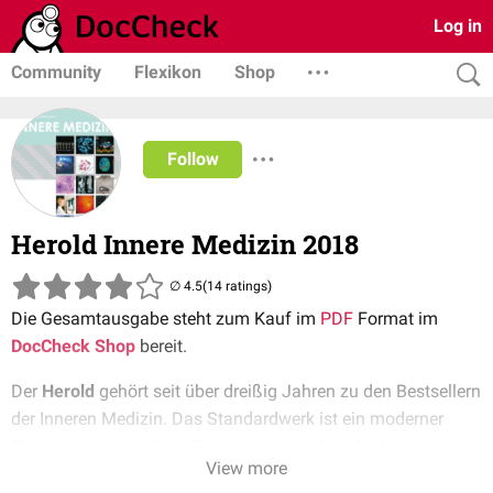
Log in
Community
Flexikon
Shop
Follow
Herold Innere Medizin 2018
(14 ratings)
Die Gesamtausgabe steht zum Kauf im
PDF
Format im
DocCheck Shop
bereit.
Der
Herold
gehört seit über dreißig Jahren zu den Bestsellern
der Inneren Medizin. Das Standardwerk ist ein moderner
Alleskönner, sowohl im Studium als auch in der Klinik.
View more
Das eBook (PDF):