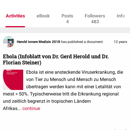
Egal ob auf Smartphone, Tablet oder PC: Die digitale eBook
Activities
eBook
Posts
Followers
Info
Variante des Herold ist für die Nutzung mit mobilen Geräten
4
483
optimiert. Das vorlesungsorientierte Lehrbuch wird jährlich
aktualisiert und ist immer auf dem neuesten medizinischen
Stand. Der evidenzbasierte, systematisch strukturierte Inhalt
Herold Innere Medizin 2018
has published a document.
12 years
ist sowohl für den Medizinstudenten als auch für den
Kliniker absolut empfehlenswert. Alle internistischen
Ebola (Infoblatt von Dr. Gerd Herold und Dr.
Florian Steiner)
Erkrankungen werden kurz und prägnant vorgestellt.
Ebola ist eine ansteckende Viruserkrankung, die
von Tier zu Mensch und Mensch zu Mensch
übertragen werden kann mit einer Letalität von
meist > 50%. Typischerweise tritt die Erkrankung regional
und zeitlich begrenzt in tropischen Ländern
Afrikas...
continue