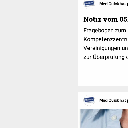
MediQuick
has 
Notiz vom 05
Fragebogen zum Hy
Kompetenzzentru
Vereinigungen un
zur Überprüfung d
MediQuick
has 