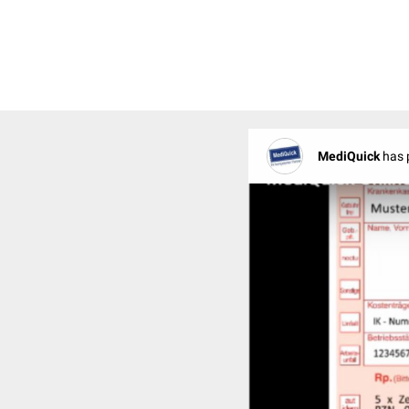
MediQuick
has 