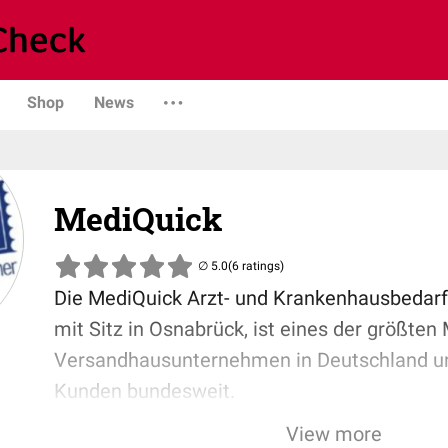
Shop
News
MediQuick
(6 ratings)
Die MediQuick Arzt- und Krankenhausbeda
mit Sitz in Osnabrück, ist eines der größten 
Versandhausunternehmen in Deutschland und
Kunden bundesweit.
View more
Neben einem schnellen Lieferservice zeichn