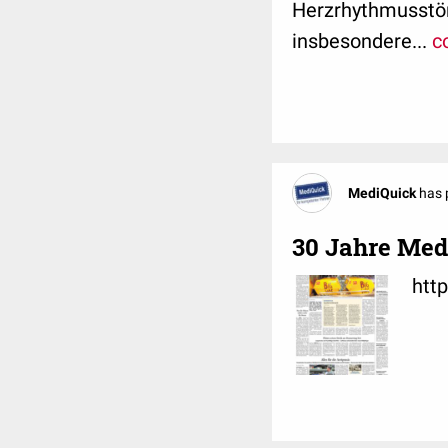
Herzrhythmusstör
insbesondere...
c
MediQuick
has 
30 Jahre Med
htt