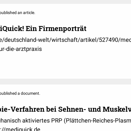
published an article.
iQuick! Ein Firmenporträt
e/deutschland-welt/wirtschaft/artikel/527490/med
ur-die-arztpraxis
published a document.
ie-Verfahren bei Sehnen- und Muskel
hanisch aktiviertes PRP (Plättchen-Reiches-Plas
p://mediquick.de