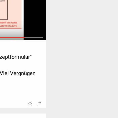
 nach
klung Ihrer
lich zu folgenden
zeptformular"
hr
iel Vergnügen
iquick.de