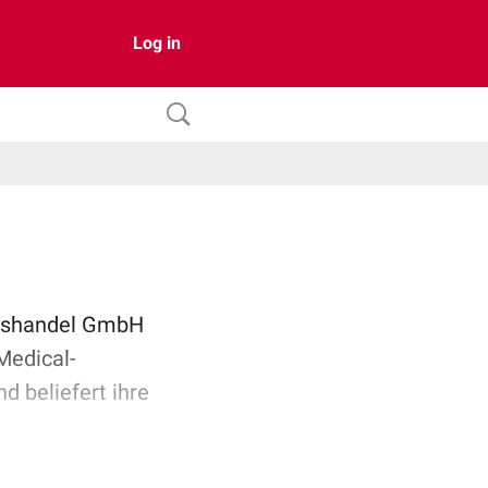
Log in
rfshandel GmbH
Medical-
 beliefert ihre
en die hohe