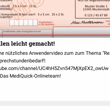
erfolgreichen Arbeit durch die Zertifizierung
DIN EN ISO 13485:2003 + AC:2009.
Das bedeutet für Sie Sicherheit in der Abwic
Aufträge.
len leicht gemacht!
Sie erreichen unseren Kundenservice persön
Zeiten:
eine nützliches Anwendervideo zum zum Thema "Re
prechstundenbedarf!:
Montag, Dienstag, Donnerstag 8.00 - 18.00 U
utube.com/channel/UC4hH5Zvn547MjXpEX2_owUw V
Mittwoch, Freitag 8.00 - 16.30 Uhr
 Das MediQuick-Onlineteam!
Gebührenfreie Servicenummern:
https://med
Freecall: 08 00 / 633 43 66
Freefax: 08 00 / 633 43 29