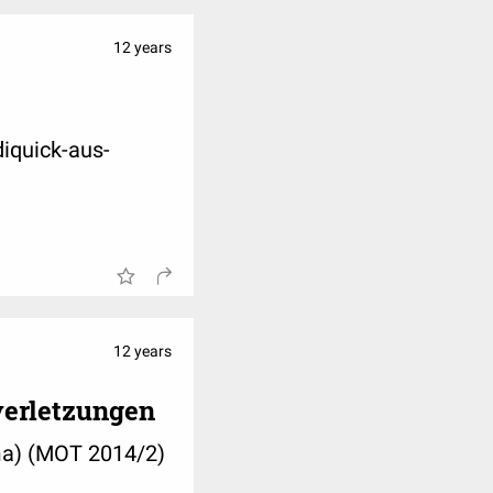
12 years
iquick-aus-
12 years
verletzungen
ma) (MOT 2014/2)