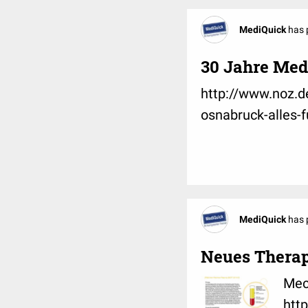
MediQuick
has 
30 Jahre Med
http://www.noz.d
osnabruck-alles-f
MediQuick
has 
Neues Therap
Mec
htt