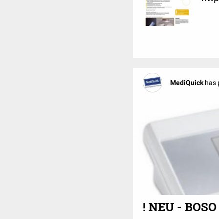
MediQuick
has 
! NEU - BOS