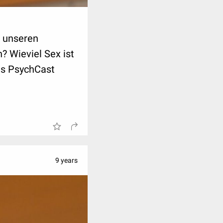
 unseren
 Wieviel Sex ist
des PsychCast
9 years