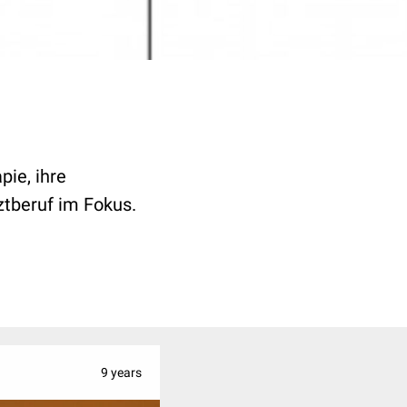
ie, ihre
rztberuf im Fokus.
9 years