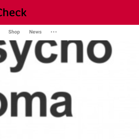
Shop
News