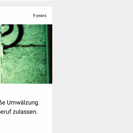
9 years
roße Umwälzung.
eruf zulassen.