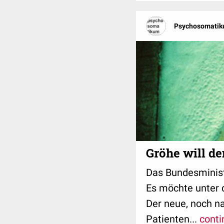
Psychosomatik
Gröhe will d
Das Bundesminist
Es möchte unter d
Der neue, noch n
Patienten...
conti