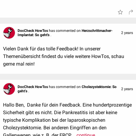
DocCheck HowTos
has commented on
Herzschrittmacher-
2 years
Implantat: So geht's
.
Vielen Dank für das tolle Feedback! In unserer
Themenübersicht findest du viele weitere HowTos, schau
gerne mal rein!
DocCheck HowTos
has commented on
Cholezystektomie: So
2 years
geht’s
.
Hallo Ben, Danke für dein Feedback. Eine hundertprozentige
Sicherheit gibt es nicht. Die Pankreatitis ist aber keine
typische Komplikation bei der laparoskopischen
Cholezystektomie. Bei anderen Eingriffen an den
Gallenwegen, wie z. B. der ERCP,...
continue