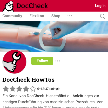
Log in
Community
Flexikon
Shop
Follow
DocCheck HowTos
(27 ratings)
Ein Kanal von DocCheck. Hier erhältst du Anleitungen zur
richtigen Durchführung von medizinischen Prozeduren. Von
Abdomensonografie bis ZVK legen – praktizierende Ärzte