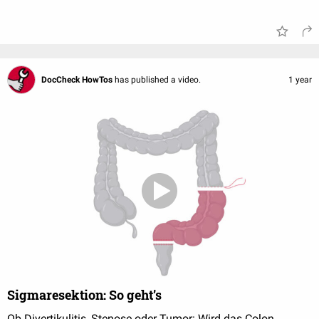
DocCheck HowTos
has published a video.
1 year
Sigmaresektion: So geht’s
Ob Divertikulitis, Stenose oder Tumor: Wird das Colon