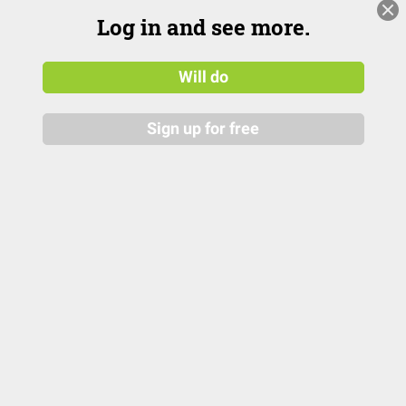
Log in and see more.
Will do
Sign up for free
Rinne- und Weber-Versuch: So geht’s
Die Versuche nach Rinne und Weber sind Hörtests zur
Unterscheidung und Lokalisierung von Schallleitungs- und
Schallempfindungsstörungen. Hier zeigen wir euch, wie’s
geht!