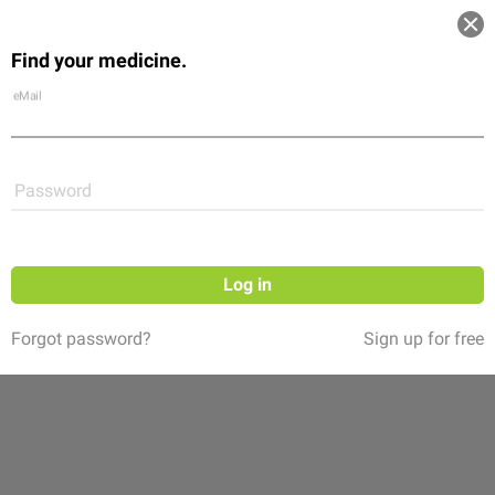
Log in
Find your medicine.
Community
Flexikon
Shop
eMail
Password
Follow
Log in
Forgot password?
Sign up for free
DocCheck HowTos
(27 ratings)
Ein Kanal von DocCheck. Hier erhältst du Anleitungen zur
richtigen Durchführung von medizinischen Prozeduren. Von
Abdomensonografie bis ZVK legen – praktizierende Ärzte