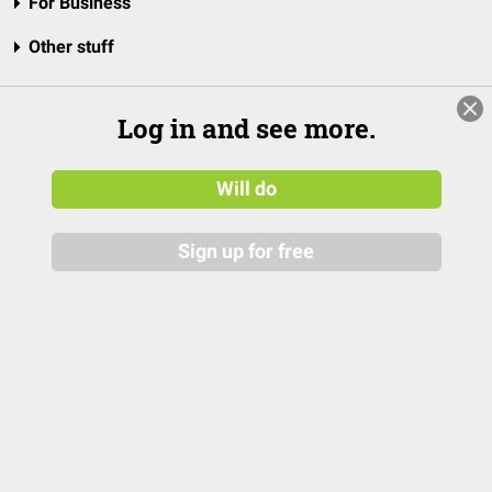
For Business
Other stuff
Log in and see more.
Will do
Sign up for free
© 2026 DocCheck Community GmbH