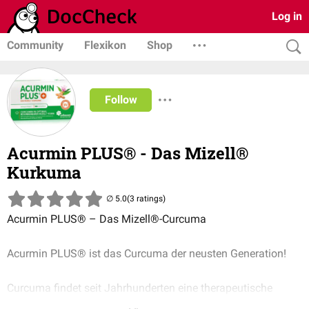
Log in
Community
Flexikon
Shop
Follow
Acurmin PLUS® - Das Mizell®
Kurkuma
(3 ratings)
Acurmin PLUS® – Das Mizell®-Curcuma
Acurmin PLUS® ist das Curcuma der neusten Generation!
Curcuma findet seit Jahrhunderten eine therapeutische
Anwendung in der traditionellen ayurvedischen Heilkunde.